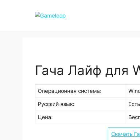
Перейти
к
содержимому
Гача Лайф для 
Операционная система:
Wind
Русский язык:
Есть
Цена:
Бес
Скачать Г