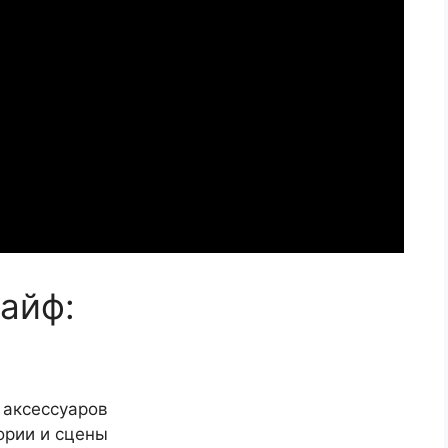
айф:
 аксессуаров
ории и сцены