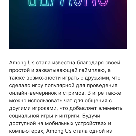
Among Us стала известна благодаря своей
простой и захватывающей геймплею, а
также возможности играть с друзьями, что
сделало игру популярной для проведения
онлайн-вечеринок и стримов. В игре также
можно использовать чат для общения с
другими игроками, что добавляет элементы
социальной игры и интриги. Будучи
доступной на мобильных устройствах и
компьютерах, Among Us стала одной из