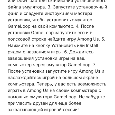
или Download для скачивания установочного
файла эмулятора. 3. Запустите установочный
файл и следуйте инструкциям мастера
установки, чтобы установить эмулятор
GameLoop на свой компьютер. 4. После
установки GameLoop запустите его и в
поисковой строке найдите игру Among Us. 5.
Нажмите на кнопку Установить или Install
рядом с названием игры. 6. Дождитесь
завершения установки игры на ваш
компьютер через эмулятор GameLoop. 7.
После установки запустите игру Among Us и
наслаждайтесь игрой на большом экране
компьютера. Теперь, у вас есть возможность
играть в Among Us на своем компьютере с
помощью эмулятора GameLoop. Не забудьте
пригласить друзей для еще более
захватывающей игровой сессии!