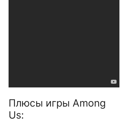
Плюсы игры Among
Us: