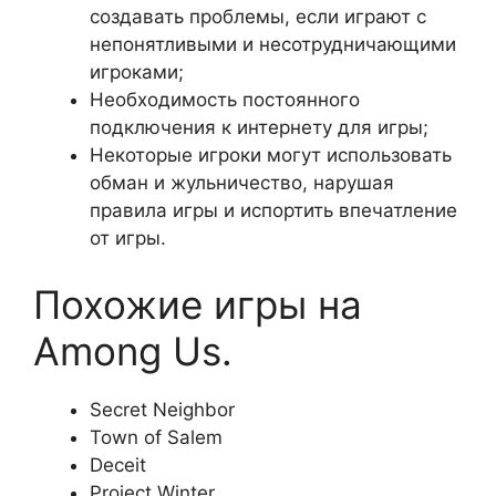
создавать проблемы, если играют с
непонятливыми и несотрудничающими
игроками;
Необходимость постоянного
подключения к интернету для игры;
Некоторые игроки могут использовать
обман и жульничество, нарушая
правила игры и испортить впечатление
от игры.
Похожие игры на
Among Us.
Secret Neighbor
Town of Salem
Deceit
Project Winter