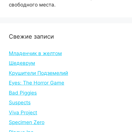
свободного места.
Свежие записи
Младенчик в желтом
Шедеврум
Крушители Подземелий
Eyes: The Horror Game
Bad Piggies
Suspects
Viva Project
Specimen Zero