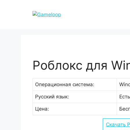
Перейти
к
содержимому
Роблокс для Wi
Операционная система:
Wind
Русский язык:
Есть
Цена:
Бес
Скачать 