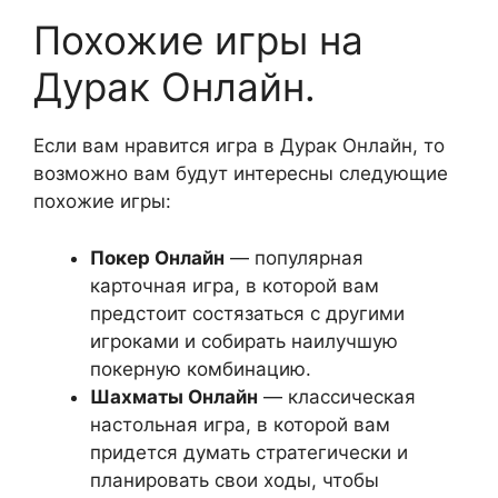
Похожие игры на
Дурак Онлайн.
Если вам нравится игра в Дурак Онлайн, то
возможно вам будут интересны следующие
похожие игры:
Покер Онлайн
— популярная
карточная игра, в которой вам
предстоит состязаться с другими
игроками и собирать наилучшую
покерную комбинацию.
Шахматы Онлайн
— классическая
настольная игра, в которой вам
придется думать стратегически и
планировать свои ходы, чтобы