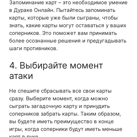
Запоминание карт – это необходимое умение
в Дураке Онлайн. Пытайтесь запоминать
карты, которые уже были сыграны, чтобы
знать, какие карты могут оставаться у ваших
соперников. Это поможет вам принимать
более осознанные решения и предугадывать
шаги противников.
4. Выбирайте момент
атаки
Не спешите сбрасывать все свои карты
сразу. Выберите момент, когда можно
сыграть загадочную карту и принудить
соперников забрать карты. Таким образом,
вы будете иметь преимущество в конце
игры, когда соперники будут иметь меньше
карт в руке.