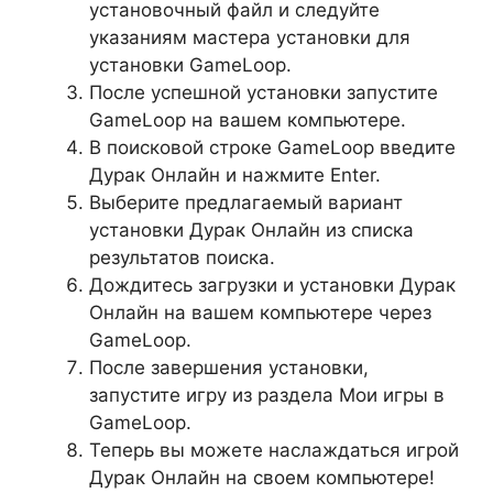
установочный файл и следуйте
указаниям мастера установки для
установки GameLoop.
После успешной установки запустите
GameLoop на вашем компьютере.
В поисковой строке GameLoop введите
Дурак Онлайн и нажмите Enter.
Выберите предлагаемый вариант
установки Дурак Онлайн из списка
результатов поиска.
Дождитесь загрузки и установки Дурак
Онлайн на вашем компьютере через
GameLoop.
После завершения установки,
запустите игру из раздела Мои игры в
GameLoop.
Теперь вы можете наслаждаться игрой
Дурак Онлайн на своем компьютере!