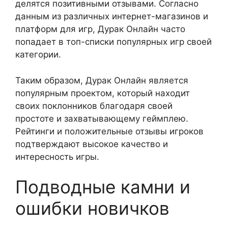
делятся позитивными отзывами. Согласно
данным из различных интернет-магазинов и
платформ для игр, Дурак Онлайн часто
попадает в топ-списки популярных игр своей
категории.
Таким образом, Дурак Онлайн является
популярным проектом, который находит
своих поклонников благодаря своей
простоте и захватывающему геймплею.
Рейтинги и положительные отзывы игроков
подтверждают высокое качество и
интересность игры.
Подводные камни и
ошибки новичков