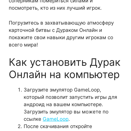
соперникам помериться силами и
посмотреть, кто из них лучший игрок.
Погрузитесь в захватывающую атмосферу
карточной битвы с Дураком Онлайн и
покажите свои навыки другим игрокам со
всего мира!
Как установить Дурак
Онлайн на компьютер
Загрузите эмулятор GameLoop,
который позволит запустить игры для
андроид на вашем компьютере.
Загрузить эмулятор вы можете по
ссылке
GameLoop
.
После скачивания откройте