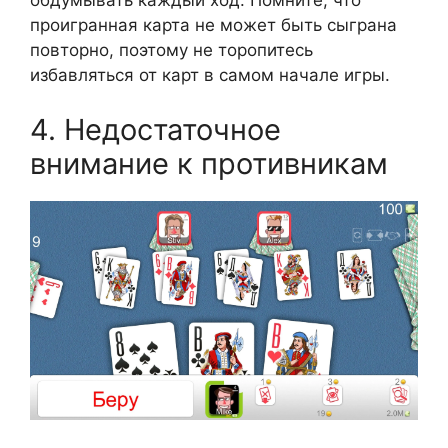
проигранная карта не может быть сыграна
повторно, поэтому не торопитесь
избавляться от карт в самом начале игры.
4. Недостаточное
внимание к противникам