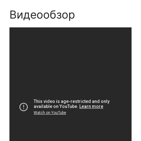
Видеообзор