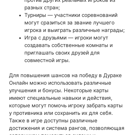
разных стран;
Турниры — участники соревнований
могут сразиться за звание лучшего
игрока и выиграть различные награды;
Игра с друзьями — игроки могут
создавать собственные комнаты и
приглашать своих друзей для
совместной игры.
Для повышения шансов на победу в Дураке
Онлайн можно использовать различные
улучшения и бонусы. Некоторые карты
имеют специальные навыки и действия,
которые могут помочь игроку забрать карты
у противника или сохранить их для себя.
Также в игре доступны различные
достижения и система рангов, позволяющая