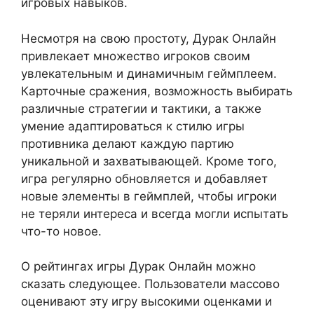
игровых навыков.
Несмотря на свою простоту, Дурак Онлайн
привлекает множество игроков своим
увлекательным и динамичным геймплеем.
Карточные сражения, возможность выбирать
различные стратегии и тактики, а также
умение адаптироваться к стилю игры
противника делают каждую партию
уникальной и захватывающей. Кроме того,
игра регулярно обновляется и добавляет
новые элементы в геймплей, чтобы игроки
не теряли интереса и всегда могли испытать
что-то новое.
О рейтингах игры Дурак Онлайн можно
сказать следующее. Пользователи массово
оценивают эту игру высокими оценками и