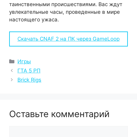
таинственными происшествиями. Вас ждут
увлекательные часы, проведенные в мире
настоящего ужаса.
Скачать CNAF 2 на ПК через GameLoop
Рубрики
Игры
ГТА 5 РП
Brick Rigs
Оставьте комментарий
Комментарий